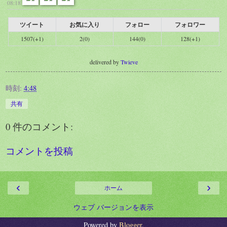
08:18
ツイート
お気に入り
フォロー
フォロワー
1507(+1)
2(0)
144(0)
128(+1)
delivered by
Twieve
時刻:
4:48
共有
0 件のコメント:
コメントを投稿
‹
›
ホーム
ウェブ バージョンを表示
Powered by
Blogger
.