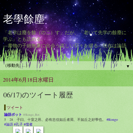
老學餘塵
「老学は塵を餘（のこ）す」だが、「老いて先学の餘塵に
学ぶ」とも読める。
―書物の子細無量に出会う楽しい日々を綴る―現在は論語
に挑戦中
▼
2014年6月18日水曜日
06/17)のツイート履歴
ツイート
論語ボット
@Rongo_Bot
5 28 子曰、十室之邑、必有忠信如丘者焉、不如丘之好學也。
#Rongo
#論語
#孔子
#儒者