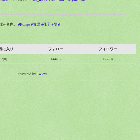
?自訟者也。
#Rongo
#論語
#孔子
#儒者
気に入り
フォロー
フォロワー
2(0)
144(0)
127(0)
delivered by
Twieve