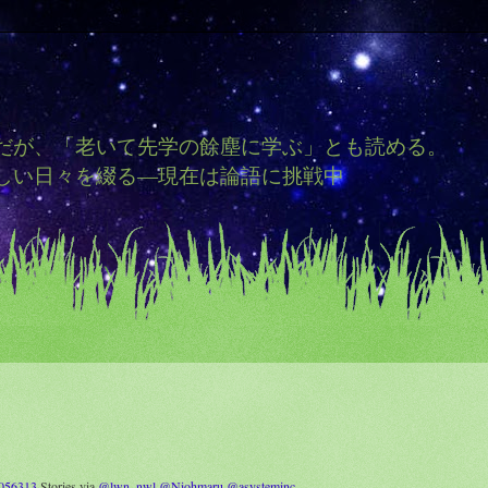
だが、「老いて先学の餘塵に学ぶ」とも読める。
しい日々を綴る―現在は論語に挑戦中
9056313
Stories via
@lwn_nwl
@Niohmaru
@asysteminc