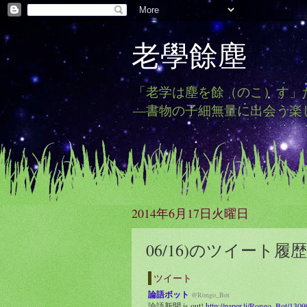
老學餘塵
「老学は塵を餘（のこ）す」
―書物の子細無量に出会う楽
2014年6月17日火曜日
06/16)のツイート履歴
ツイート
論語ボット
@Rongo_Bot
論語新聞 is out!
http://paper.li/Rongo_Bot/130