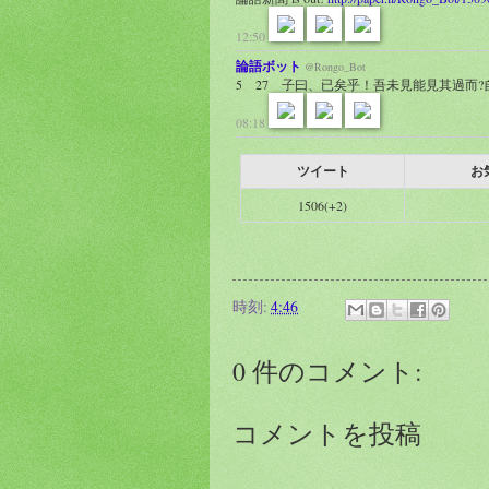
12:50
論語ボット
@Rongo_Bot
5 27 子曰、已矣乎！吾未見能見其過而
08:18
ツイート
お
1506(+2)
時刻:
4:46
0 件のコメント:
コメントを投稿