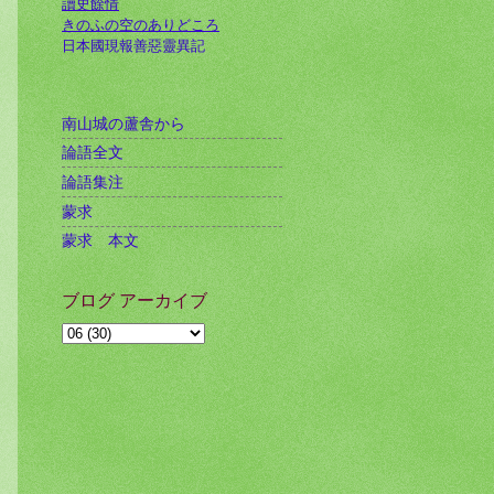
讀史餘情
きのふの空のありどころ
日本國現報善惡靈異記
南山城の蘆舎から
論語全文
論語集注
蒙求
蒙求 本文
ブログ アーカイブ