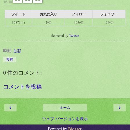
08:48
ツイート
お気に入り
フォロー
フォロワー
1687(+1)
2(0)
153(0)
134(0)
delivered by
Twieve
時刻:
5:02
共有
0 件のコメント:
コメントを投稿
‹
›
ホーム
ウェブ バージョンを表示
Powered by
Blogger
.