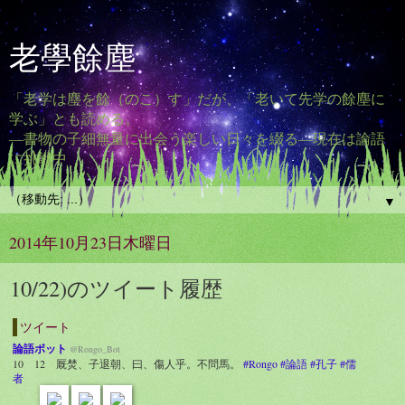
老學餘塵
「老学は塵を餘（のこ）す」だが、「老いて先学の餘塵に
学ぶ」とも読める。
―書物の子細無量に出会う楽しい日々を綴る―現在は論語
に挑戦中
▼
2014年10月23日木曜日
10/22)のツイート履歴
ツイート
論語ボット
@Rongo_Bot
10 12 厩焚、子退朝、曰、傷人乎。不問馬。
#Rongo
#論語
#孔子
#儒
者