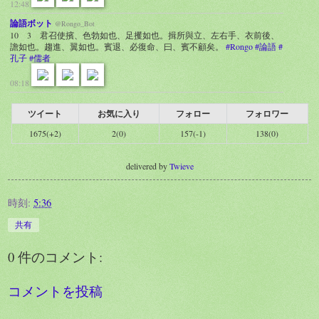
12:48
論語ボット
@Rongo_Bot
10 3 君召使擯、色勃如也、足攫如也。揖所與立、左右手、衣前後、
譫如也。趨進、翼如也。賓退、必復命、曰、賓不顧矣。
#Rongo
#論語
#
孔子
#儒者
08:18
ツイート
お気に入り
フォロー
フォロワー
1675(+2)
2(0)
157(-1)
138(0)
delivered by
Twieve
時刻:
5:36
共有
0 件のコメント:
コメントを投稿