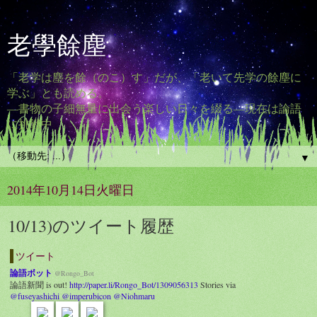
老學餘塵
「老学は塵を餘（のこ）す」だが、「老いて先学の餘塵に
学ぶ」とも読める。
―書物の子細無量に出会う楽しい日々を綴る―現在は論語
に挑戦中
▼
2014年10月14日火曜日
10/13)のツイート履歴
ツイート
論語ボット
@Rongo_Bot
論語新聞 is out!
http://paper.li/Rongo_Bot/1309056313
Stories via
@fuseyashichi
@imperubicon
@Niohmaru