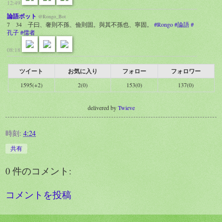
12:49
論語ボット
@Rongo_Bot
7 34 子曰、奢則不孫、儉則固。與其不孫也、寧固。
#Rongo
#論語
#
孔子
#儒者
08:18
ツイート
お気に入り
フォロー
フォロワー
1595(+2)
2(0)
153(0)
137(0)
delivered by
Twieve
時刻:
4:24
共有
0 件のコメント:
コメントを投稿