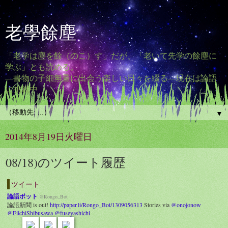
老學餘塵
「老学は塵を餘（のこ）す」だが、「老いて先学の餘塵に
学ぶ」とも読める。
―書物の子細無量に出会う楽しい日々を綴る―現在は論語
に挑戦中
▼
2014年8月19日火曜日
08/18)のツイート履歴
ツイート
論語ボット
@Rongo_Bot
論語新聞 is out!
http://paper.li/Rongo_Bot/1309056313
Stories via
@onojonow
@EiichiShibusawa
@fuseyashichi