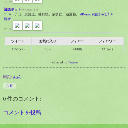
12:49
論語ボット
@Rongo_Bot
7 6 子曰、志於道、據於德、依於仁、遊於藝。
#Rongo
#論語
#孔子
#
儒者
08:18
ツイート
お気に入り
フォロー
フォロワー
1555(+2)
2(0)
148(0)
131(+1)
delivered by
Twieve
時刻:
4:42
共有
0 件のコメント:
コメントを投稿