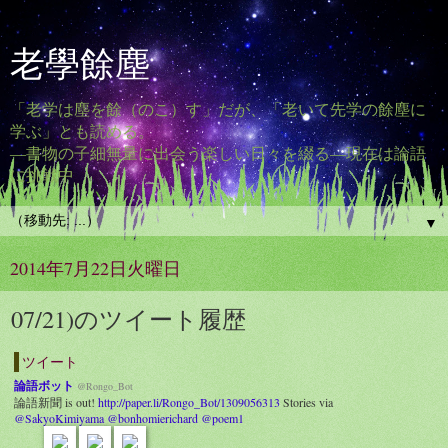
老學餘塵
「老学は塵を餘（のこ）す」だが、「老いて先学の餘塵に
学ぶ」とも読める。
―書物の子細無量に出会う楽しい日々を綴る―現在は論語
に挑戦中
▼
2014年7月22日火曜日
07/21)のツイート履歴
ツイート
論語ボット
@Rongo_Bot
論語新聞 is out!
http://paper.li/Rongo_Bot/1309056313
Stories via
@SakyoKimiyama
@bonhomierichard
@poem1