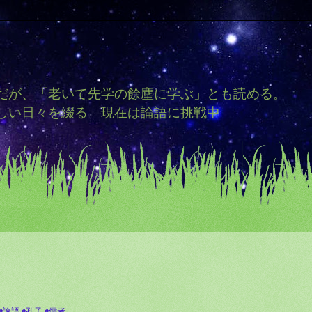
だが、「老いて先学の餘塵に学ぶ」とも読める。
しい日々を綴る―現在は論語に挑戦中
#論語
#孔子
#儒者