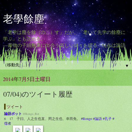
老學餘塵
「老学は塵を餘（のこ）す」だが、「老いて先学の餘塵に
学ぶ」とも読める。
―書物の子細無量に出会う楽しい日々を綴る―現在は論語
に挑戦中
▼
2014年7月5日土曜日
07/04)のツイート履歴
ツイート
論語ボット
@Rongo_Bot
6 17 子曰、人之生也直、罔之生也、幸而免。
#Rongo
#論語
#孔子
#
儒者