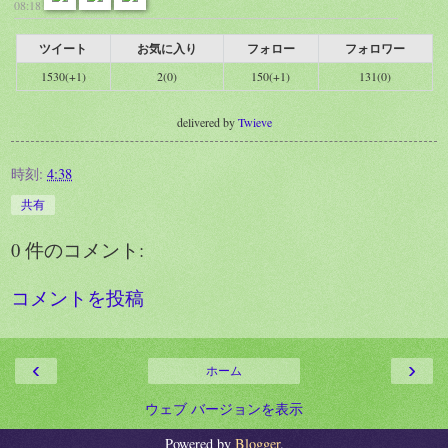
08:18
ツイート
お気に入り
フォロー
フォロワー
1530(+1)
2(0)
150(+1)
131(0)
delivered by
Twieve
時刻:
4:38
共有
0 件のコメント:
コメントを投稿
‹
›
ホーム
ウェブ バージョンを表示
Powered by
Blogger
.