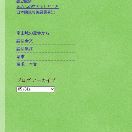
讀史餘情
きのふの空のありどころ
日本國現報善惡靈異記
南山城の蘆舎から
論語全文
論語集注
蒙求
蒙求 本文
ブログ アーカイブ