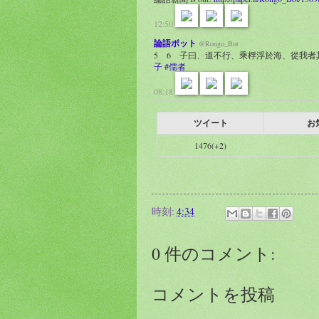
12:50
論語ボット
@Rongo_Bot
5 6 子曰、道不行、乘桴浮於海、從我
子
#儒者
08:18
ツイート
お
1476(+2)
時刻:
4:34
0 件のコメント:
コメントを投稿