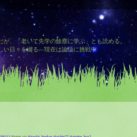
だが、「老いて先学の餘塵に学ぶ」とも読める。
しい日々を綴る―現在は論語に挑戦中
9056313
Stories via
@toudai_bunken
@richtn77
@mutter_box2