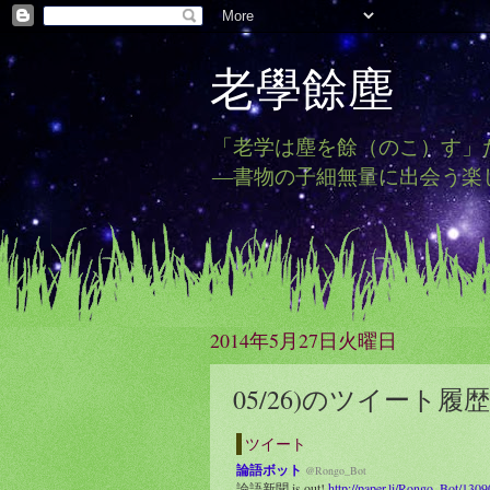
老學餘塵
「老学は塵を餘（のこ）す」
―書物の子細無量に出会う楽
2014年5月27日火曜日
05/26)のツイート履歴
ツイート
論語ボット
@Rongo_Bot
論語新聞 is out!
http://paper.li/Rongo_Bot/130