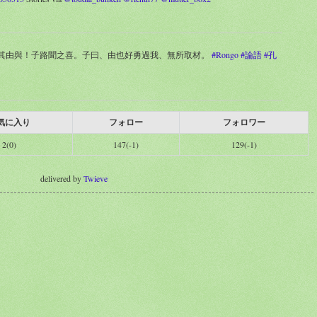
者其由與！子路聞之喜。子曰、由也好勇過我、無所取材。
#Rongo
#論語
#孔
気に入り
フォロー
フォロワー
2(0)
147(-1)
129(-1)
delivered by
Twieve