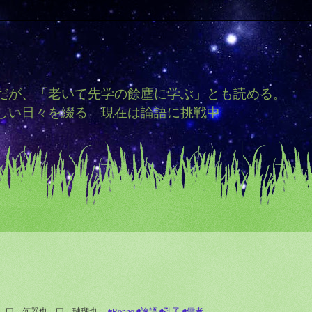
だが、「老いて先学の餘塵に学ぶ」とも読める。
しい日々を綴る―現在は論語に挑戦中
也。曰、何器也。曰、璉瑚也。
#Rongo
#論語
#孔子
#儒者