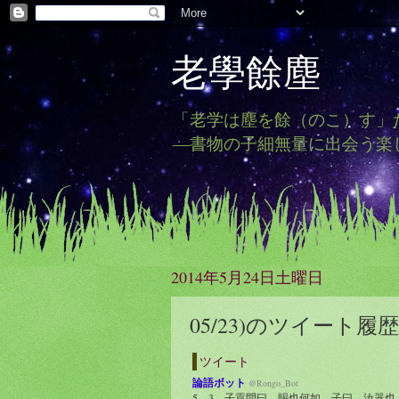
老學餘塵
「老学は塵を餘（のこ）す」
―書物の子細無量に出会う楽
2014年5月24日土曜日
05/23)のツイート履歴
ツイート
論語ボット
@Rongo_Bot
5 3 子貢問曰、賜也何如。子曰、汝器