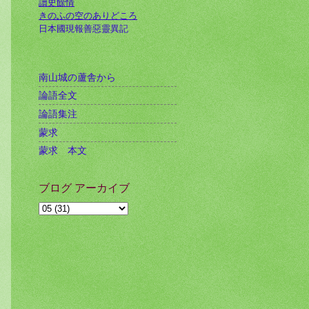
讀史餘情
きのふの空のありどころ
日本國現報善惡靈異記
南山城の蘆舎から
論語全文
論語集注
蒙求
蒙求 本文
ブログ アーカイブ