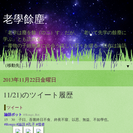
老學餘塵
「老学は塵を餘（のこ）す」だが、「老いて先学の餘塵に
学ぶ」とも読める。
―書物の子細無量に出会う楽しい日々を綴る―現在は論語
に挑戦中
▼
2013年11月22日金曜日
11/21)のツイート履歴
ツイート
論語ボット
@Rongo_Bot
15 30 子曰、吾嘗終日不食、終夜不寢、以思、無益、不如學也。
#Rongo
#論語
#孔子
#儒者