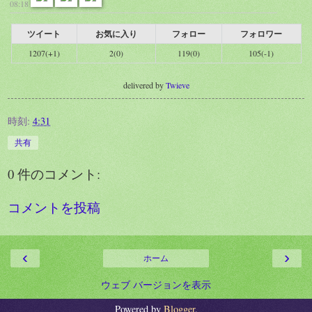
08:18
ツイート
お気に入り
フォロー
フォロワー
1207(+1)
2(0)
119(0)
105(-1)
delivered by
Twieve
時刻:
4:31
共有
0 件のコメント:
コメントを投稿
‹
›
ホーム
ウェブ バージョンを表示
Powered by
Blogger
.