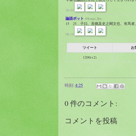
20:30
論語ボット
@Rongo_Bot
15 25 子曰、吾猶及史之闕文也、有馬
08:18
ツイート
お
1200(+2)
時刻:
4:25
0 件のコメント:
コメントを投稿