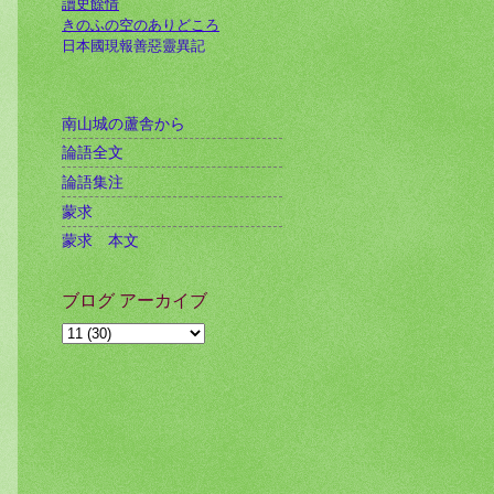
讀史餘情
きのふの空のありどころ
日本國現報善惡靈異記
南山城の蘆舎から
論語全文
論語集注
蒙求
蒙求 本文
ブログ アーカイブ