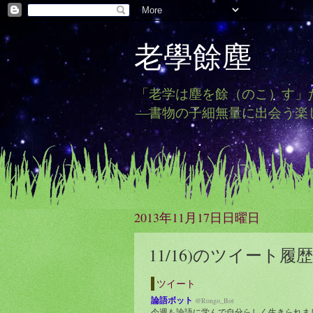
老學餘塵
「老学は塵を餘（のこ）す」
―書物の子細無量に出会う楽
2013年11月17日日曜日
11/16)のツイート履歴
ツイート
論語ボット
@Rongo_Bot
今週も論語に学んで自分らしく生きられま