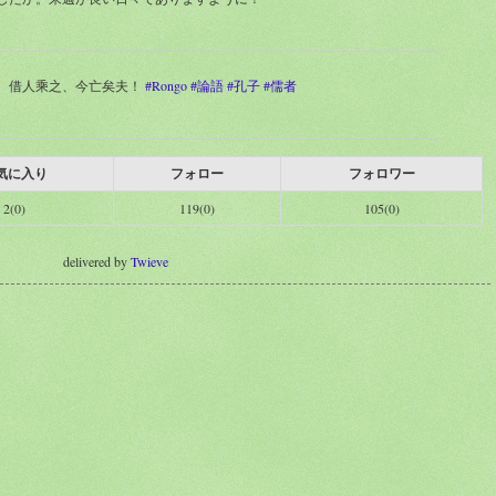
者、借人乘之、今亡矣夫！
#Rongo
#論語
#孔子
#儒者
気に入り
フォロー
フォロワー
2(0)
119(0)
105(0)
delivered by
Twieve