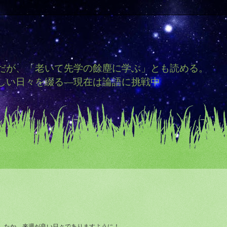
だが、「老いて先学の餘塵に学ぶ」とも読める。
しい日々を綴る―現在は論語に挑戦中
したか。来週が良い日々でありますように！