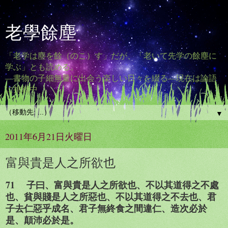
老學餘塵
「老学は塵を餘（のこ）す」だが、「老いて先学の餘塵に
学ぶ」とも読める。
―書物の子細無量に出会う楽しい日々を綴る―現在は論語
に挑戦中
▼
2011年6月21日火曜日
富與貴是人之所欲也
71 子曰、富與貴是人之所欲也、不以其道得之不處
也、貧與賤是人之所惡也、不以其道得之不去也、君
子去仁惡乎成名、君子無終食之間違仁、造次必於
是、顛沛必於是。